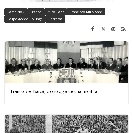
Camp Nou
Franco
Miro-Sans
Francisco Miro-Sans
Felipe Acedo Colunga
Barracas
Franco y el Barça, cronología de una mentira.