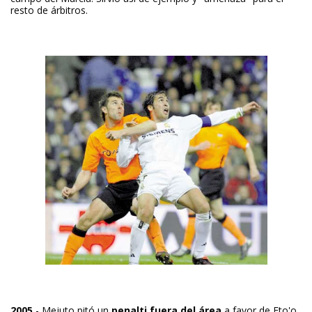
resto de árbitros.
2005
- Mejuto pitó un
penalti fuera del área
a favor de Eto'o