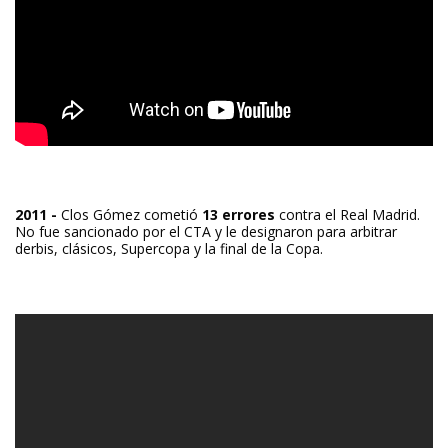
2011 -
Clos Gómez cometió
13 errores
contra el Real Madrid.
No fue sancionado por el CTA y le designaron para arbitrar
derbis, clásicos, Supercopa y la final de la Copa.