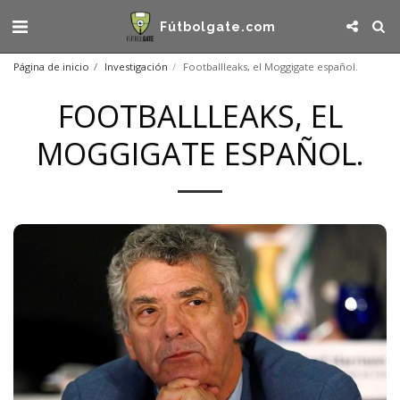
Fútbolgate.com
Página de inicio
Investigación
Footballleaks, el Moggigate español.
FOOTBALLLEAKS, EL
MOGGIGATE ESPAÑOL.