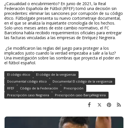
¿Casualidad o encubrimiento? En junio de 2021, la Real
Federación Española de Fútbol (RFEF) tomó una decisión sin
precedentes: eliminar las sanciones por corrupción de su código
ético. Fútbolgate presenta su nuevo cortometraje documental,
en el que se analiza la inquietante cronología de los hechos.
Solo unos meses antes de este cambio normativo, el FC
Barcelona había recibido requerimientos oficiales para entregar
las facturas vinculadas a las empresas de Enríquez Negreira.
¿Se modificaron las reglas del juego para proteger a los
implicados justo cuando la verdad empezaba a salir a la luz?
Una investigación sobre las sombras que proyecta el poder en
el fútbol español.
El código ético
El código de la vergüenza
Documental código ético
Documental El código de la vergüenza
RFEF
Código de la Federación
Prescripción
Prescripción caso Negreira
Prescripción caso BarçaNegreira